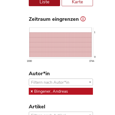
Liste
Karte
Zeitraum eingrenzen
ⓘ
1
0
1300
1744
Autor*in
Filtern nach Autor*in
Bingener, Andreas
Artikel