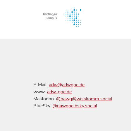
E-Mail:
adw@adwgoe.de
www:
adw-goe.de
Mastodon:
@nawg@wisskomm.social
BlueSky:
@nawgoe.bsky.social