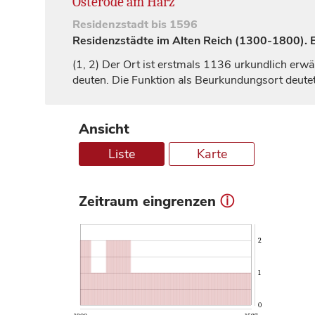
Osterode am Harz
Residenzstadt
bis 1596
Residenzstädte im Alten Reich (1300-1800). Ei
(1, 2)
Der Ort ist erstmals 1136 urkundlich erwä
deuten. Die Funktion als Beurkundungsort deutet
Ansicht
Liste
Karte
Zeitraum eingrenzen
ⓘ
2
1
0