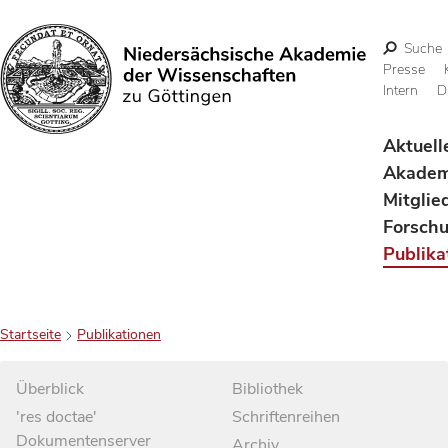
Suche
Presse
Intern
D
Suchen
Aktuell
Akadem
Mitglie
Forsch
Publika
Startseite
Publikationen
Überblick
Bibliothek
'res doctae'
Schriftenreihen
Dokumentenserver
Archiv