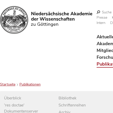
Suche
Presse
Intern
D
Suchen
Aktuell
Akadem
Mitglie
Forsch
Publika
Startseite
Publikationen
Überblick
Bibliothek
'res doctae'
Schriftenreihen
Dokumentenserver
Archiv