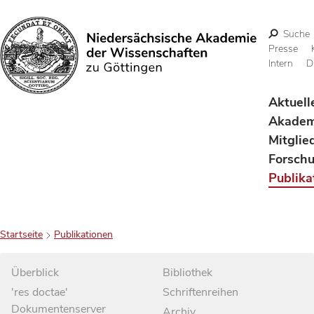
Suche
Presse
Intern
D
Suchen
Aktuell
Akadem
Mitglie
Forsch
Publika
Startseite
Publikationen
Überblick
Bibliothek
'res doctae'
Schriftenreihen
Dokumentenserver
Archiv