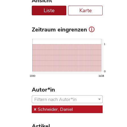
Ansicht
Liste
Karte
Zeitraum eingrenzen
ⓘ
1
0
1300
1658
Autor*in
Filtern nach Autor*in
Schneider, Daniel
Artikel