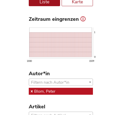
Liste
Karte
Zeitraum eingrenzen
ⓘ
1
0
1300
1559
Autor*in
Filtern nach Autor*in
Blom, Peter
Artikel