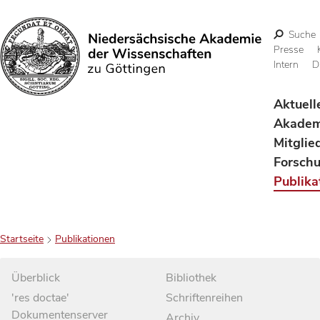
Suche
Presse
Intern
D
Suchen
Aktuell
Akadem
Mitglie
Forsch
Publika
Startseite
Publikationen
Überblick
Bibliothek
'res doctae'
Schriftenreihen
Dokumentenserver
Archiv