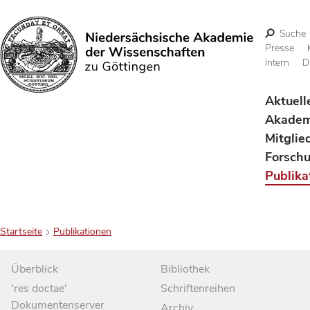
Suche
Presse
Intern
D
Suchen
Aktuell
Akadem
Mitglie
Forsch
Publika
Startseite
Publikationen
Überblick
Bibliothek
'res doctae'
Schriftenreihen
Dokumentenserver
Archiv