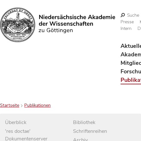
Suche
Presse
Intern
D
Suchen
Aktuell
Akadem
Mitglie
Forsch
Publika
Startseite
Publikationen
Überblick
Bibliothek
'res doctae'
Schriftenreihen
Dokumentenserver
Archiv