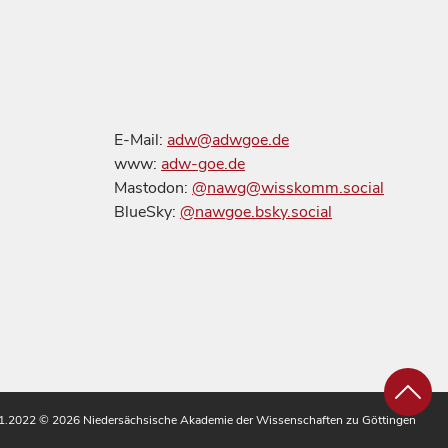
E-Mail:
adw@adwgoe.de
www:
adw-goe.de
Mastodon:
@nawg@wisskomm.social
BlueSky:
@nawgoe.bsky.social
.11.2022
© 2026 Niedersächsische Akademie der Wissenschaften zu Göttingen