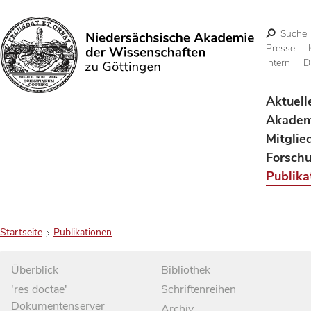
Suche
Presse
Intern
D
Suchen
Aktuell
Akadem
Mitglie
Forsch
Publika
Startseite
Publikationen
Überblick
Bibliothek
'res doctae'
Schriftenreihen
Dokumentenserver
Archiv