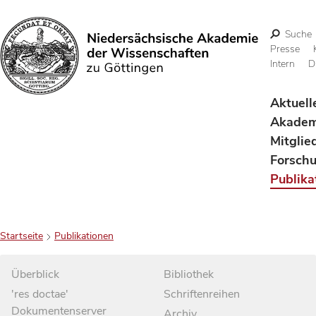
Suche
Presse
Intern
D
Suchen
Aktuell
Akadem
Mitglie
Forsch
Publika
Startseite
Publikationen
Überblick
Bibliothek
'res doctae'
Schriftenreihen
Dokumentenserver
Archiv