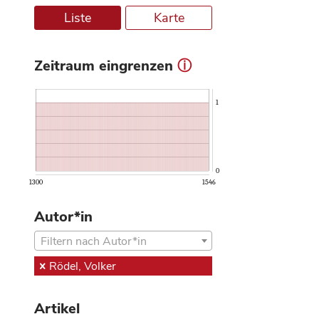
Liste
Karte
Zeitraum eingrenzen
ⓘ
1
0
1300
1546
Autor*in
Filtern nach Autor*in
Rödel, Volker
Artikel