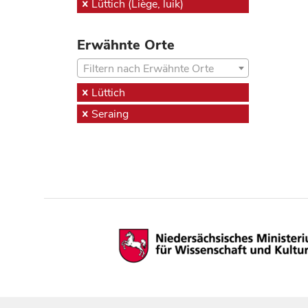
Lüttich (Liège, luik)
Erwähnte Orte
Filtern nach Erwähnte Orte
Lüttich
Seraing