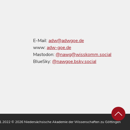
E-Mail:
adw@adwgoe.de
www:
adw-goe.de
Mastodon:
@nawg@wisskomm.social
BlueSky:
@nawgoe.bsky.social
.11.2022
© 2026 Niedersächsische Akademie der Wissenschaften zu Göttingen