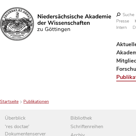
Suche
Presse
Intern
D
Suchen
Aktuell
Akadem
Mitglie
Forsch
Publika
Startseite
Publikationen
Überblick
Bibliothek
'res doctae'
Schriftenreihen
Dokumentenserver
Archiv