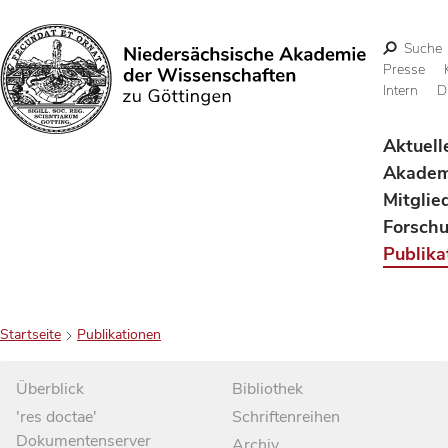
Suche
Presse
Intern
D
Suchen
Aktuell
Akadem
Mitglie
Forsch
Publika
Startseite
Publikationen
Überblick
Bibliothek
'res doctae'
Schriftenreihen
Dokumentenserver
Archiv