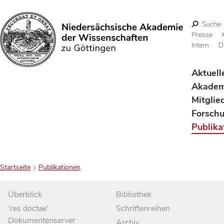
Suche
Presse
Intern
D
Suchen
Aktuell
Akadem
Mitglie
Forsch
Publika
Startseite
Publikationen
Überblick
Bibliothek
'res doctae'
Schriftenreihen
Dokumentenserver
Archiv