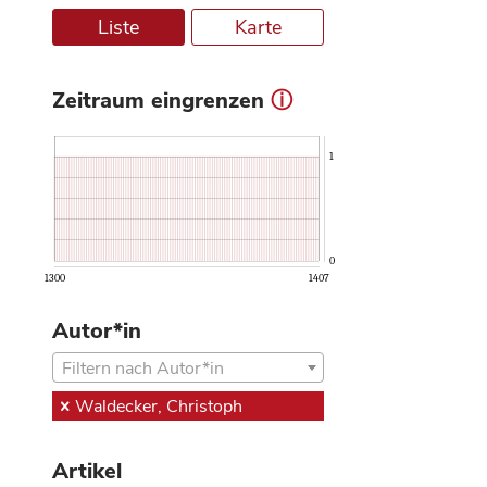
Liste
Karte
Zeitraum eingrenzen
ⓘ
1
0
1300
1407
Autor*in
Filtern nach Autor*in
Waldecker, Christoph
Artikel