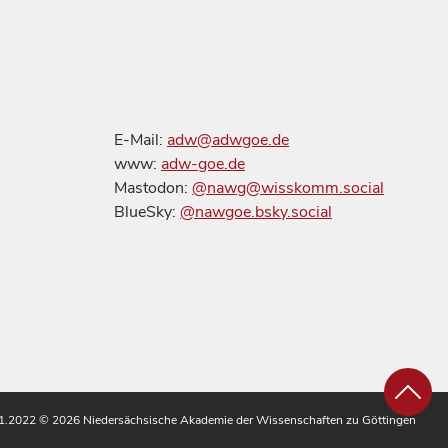
E-Mail:
adw@adwgoe.de
www:
adw-goe.de
Mastodon:
@nawg@wisskomm.social
BlueSky:
@nawgoe.bsky.social
.11.2022
© 2026 Niedersächsische Akademie der Wissenschaften zu Göttingen