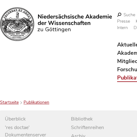
Suche
Presse
Intern
D
Suchen
Aktuell
Akadem
Mitglie
Forsch
Publika
Startseite
Publikationen
Überblick
Bibliothek
'res doctae'
Schriftenreihen
Dokumentenserver
Archiv