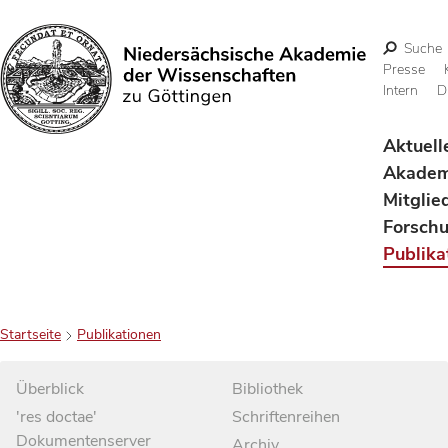
Suche
Presse
Intern
D
Suchen
Aktuell
Akadem
Mitglie
Forsch
Publika
Startseite
Publikationen
Überblick
Bibliothek
'res doctae'
Schriftenreihen
Dokumentenserver
Archiv