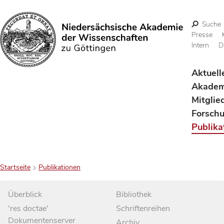
Suche
Presse
Intern
D
Suchen
Aktuell
Akadem
Mitglie
Forsch
Publika
Startseite
Publikationen
Überblick
Bibliothek
'res doctae'
Schriftenreihen
Dokumentenserver
Archiv