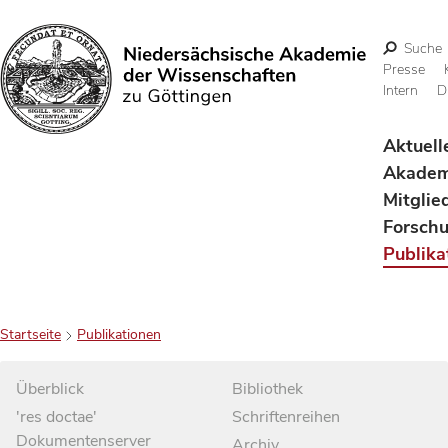
Suche
Presse
Intern
D
Suchen
Aktuell
Akadem
Mitglie
Forsch
Publika
Startseite
Publikationen
Überblick
Bibliothek
'res doctae'
Schriftenreihen
Dokumentenserver
Archiv