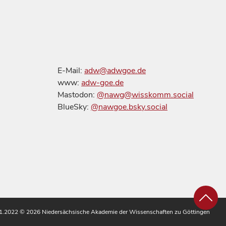
E-Mail:
adw@adwgoe.de
www:
adw-goe.de
Mastodon:
@nawg@wisskomm.social
BlueSky:
@nawgoe.bsky.social
.11.2022
© 2026 Niedersächsische Akademie der Wissenschaften zu Göttingen