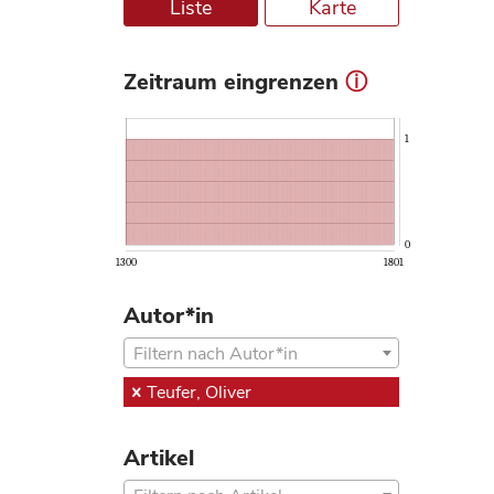
Liste
Karte
Zeitraum eingrenzen
ⓘ
1
0
1300
1801
Autor*in
Filtern nach Autor*in
Teufer, Oliver
Artikel