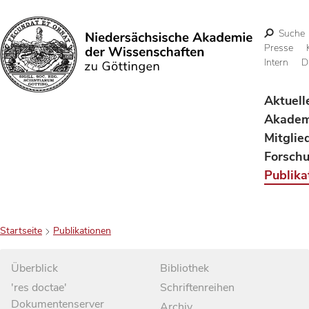
Suche
Presse
Intern
D
Suchen
Aktuell
Akadem
Mitglie
Forsch
Publika
Startseite
Publikationen
Überblick
Bibliothek
'res doctae'
Schriftenreihen
Dokumentenserver
Archiv