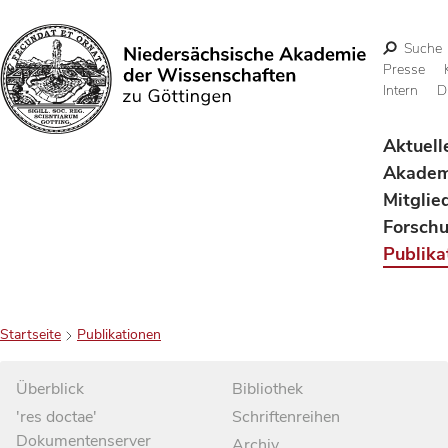
Suche
Presse
Intern
D
Suchen
Aktuell
Akadem
Mitglie
Forsch
Publika
Startseite
Publikationen
Überblick
Bibliothek
'res doctae'
Schriftenreihen
Dokumentenserver
Archiv