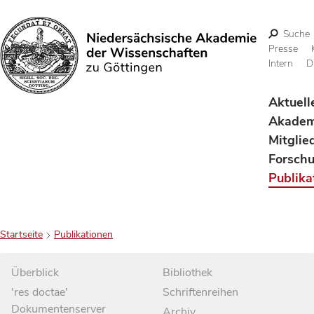
Suche
Presse
Intern
D
Suchen
Aktuell
Akadem
Mitglie
Forsch
Publika
Startseite
Publikationen
Überblick
Bibliothek
'res doctae'
Schriftenreihen
Dokumentenserver
Archiv