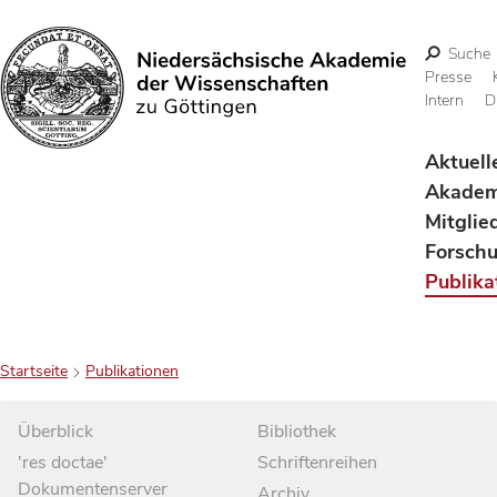
Suche
Presse
Intern
D
Suchen
Aktuell
Akadem
Mitglie
Forsch
Publika
Startseite
Publikationen
Überblick
Bibliothek
'res doctae'
Schriftenreihen
Dokumentenserver
Archiv