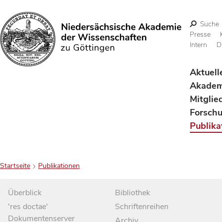
Suche
Presse
Intern
D
Suchen
Aktuell
Akadem
Mitglie
Forsch
Publika
Startseite
Publikationen
Überblick
Bibliothek
'res doctae'
Schriftenreihen
Dokumentenserver
Archiv