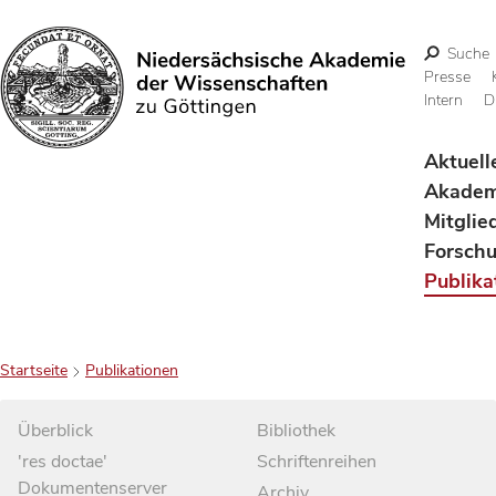
Suche
Presse
Intern
D
Suchen
Aktuell
Akadem
Mitglie
Forsch
Publika
Startseite
Publikationen
Überblick
Bibliothek
'res doctae'
Schriftenreihen
Dokumentenserver
Archiv