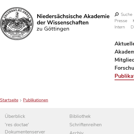
Suche
Presse
Intern
D
Suchen
Aktuell
Akadem
Mitglie
Forsch
Publika
Startseite
Publikationen
Überblick
Bibliothek
'res doctae'
Schriftenreihen
Dokumentenserver
Archiv