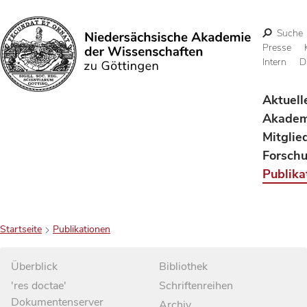
Suche
Presse
Intern
D
Suchen
Aktuell
Akadem
Mitglie
Forsch
Publika
Startseite
Publikationen
Überblick
Bibliothek
'res doctae'
Schriftenreihen
Dokumentenserver
Archiv