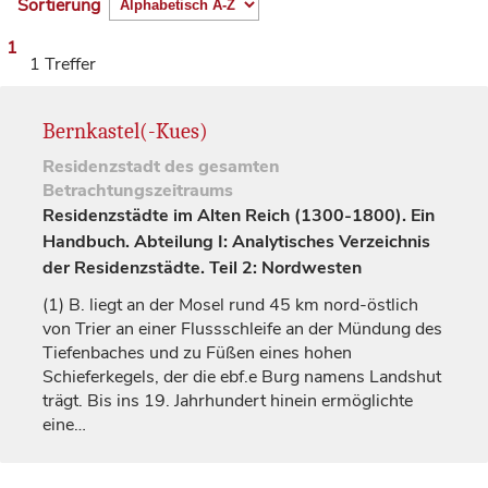
Sortierung
1
1 Treffer
Bernkastel(-Kues)
Residenzstadt
des gesamten
Betrachtungszeitraums
Residenzstädte im Alten Reich (1300-1800). Ein
Handbuch. Abteilung I: Analytisches Verzeichnis
der Residenzstädte. Teil 2: Nordwesten
(1)
B. liegt an der Mosel rund 45 km nord-östlich
von
Trier
an einer Flussschleife an der Mündung des
Tiefenbaches und zu Füßen eines hohen
Schieferkegels, der die ebf.e Burg namens
Landshut
trägt. Bis ins 19.
Jahrhundert
hinein ermöglichte
eine…