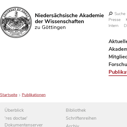
Suche
Presse
Intern
D
Suchen
Aktuell
Akadem
Mitglie
Forsch
Publika
Startseite
Publikationen
Überblick
Bibliothek
'res doctae'
Schriftenreihen
Dokumentenserver
Archiv