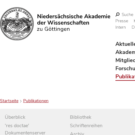
Suche
Presse
Intern
D
Suchen
Aktuell
Akadem
Mitglie
Forsch
Publika
Startseite
Publikationen
Überblick
Bibliothek
'res doctae'
Schriftenreihen
Dokumentenserver
Archiv