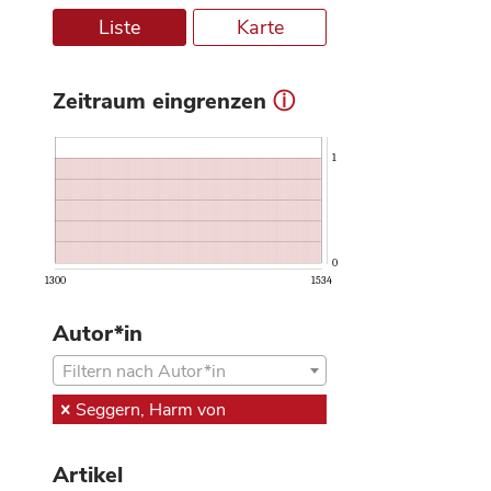
Liste
Karte
Zeitraum eingrenzen
ⓘ
1
0
1300
1534
Autor*in
Filtern nach Autor*in
Seggern, Harm von
Artikel