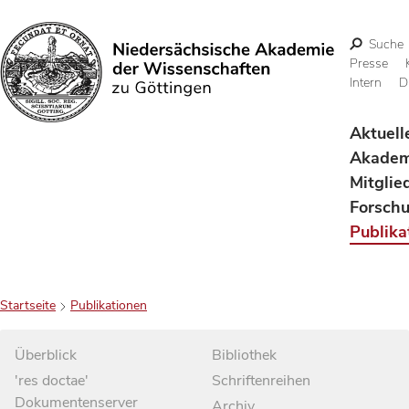
Suche
Presse
Intern
D
Suchen
Aktuell
Akadem
Mitglie
Forsch
Publika
Startseite
Publikationen
Überblick
Bibliothek
'res doctae'
Schriftenreihen
Dokumentenserver
Archiv