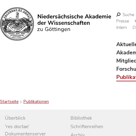
Suche
Presse
Intern
D
Suchen
Aktuell
Akadem
Mitglie
Forsch
Publika
Startseite
Publikationen
Überblick
Bibliothek
'res doctae'
Schriftenreihen
Dokumentenserver
Archiv