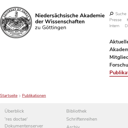
Suche
Presse
Intern
D
Suchen
Aktuell
Akadem
Mitglie
Forsch
Publika
Startseite
Publikationen
Überblick
Bibliothek
'res doctae'
Schriftenreihen
Dokumentenserver
Archiv