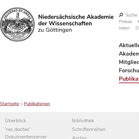
Suche
Presse
Intern
D
Suchen
Aktuell
Akadem
Mitglie
Forsch
Publika
Startseite
Publikationen
Überblick
Bibliothek
'res doctae'
Schriftenreihen
Dokumentenserver
Archiv