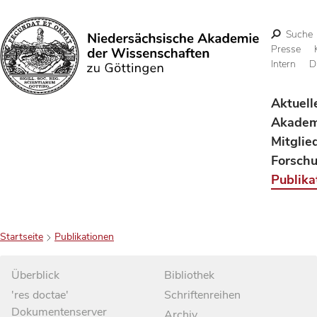
Suche
Presse
Intern
D
Suchen
Aktuell
Akadem
Mitglie
Forsch
Publika
Startseite
Publikationen
Überblick
Bibliothek
'res doctae'
Schriftenreihen
Dokumentenserver
Archiv