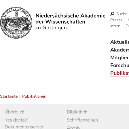
Suche
Presse
Intern
D
Suchen
Aktuell
Akadem
Mitglie
Forsch
Publika
Startseite
Publikationen
Überblick
Bibliothek
'res doctae'
Schriftenreihen
Dokumentenserver
Archiv